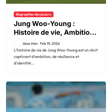
Biographies des joueurs
Jung Woo-Young :
Histoire de vie, Ambitions
précoces, Origine
Jisoo Han
Feb 19, 2026
familiale
L’histoire de vie de Jung Woo-Young est un récit
captivant d’ambition, de résilience et
d’identité...