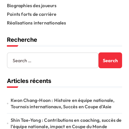
n
Biographies des joueurs
a
Points forts de carrière
t
Réalisations internationales
i
Recherche
o
n
S
e
a
r
Articles récents
c
h
f
o
Kwon Chang-Hoon : Histoire en équipe nationale,
r
Tournois internationaux, Succès en Coupe d’Asie
:
Shin Tae-Yong : Contributions en coaching, succès de
l’équipe nationale, impact en Coupe du Monde