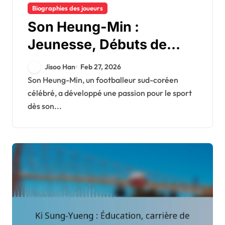
Biographies des joueurs
Son Heung-Min :
Jeunesse, Débuts de
carrière, Contexte
Jisoo Han
Feb 27, 2026
personnel
Son Heung-Min, un footballeur sud-coréen
célébré, a développé une passion pour le sport
dès son...