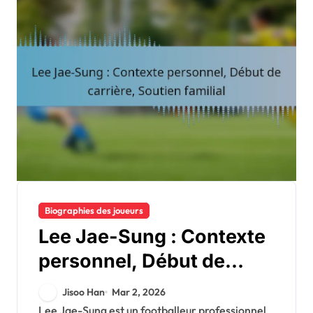
Biographies des joueurs
Lee Jae-Sung : Contexte
personnel, Début de
carrière, Soutien familial
Jisoo Han
Mar 2, 2026
Lee Jae-Sung est un footballeur professionnel