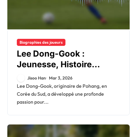
Biographies des joueurs
Lee Dong-Gook :
Jeunesse, Histoire
familiale, Aspirations
Jisoo Han
Mar 3, 2026
footballistiques
Lee Dong-Gook, originaire de Pohang, en
Corée du Sud, a développé une profonde
passion pour...