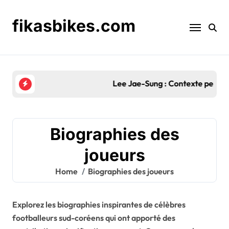
Skip
to
fikasbikes.com
content
Lee Jae-Sung : Contexte personnel, Début de carri
Biographies des
joueurs
Home
Biographies des joueurs
Explorez les biographies inspirantes de célèbres
footballeurs sud-coréens qui ont apporté des