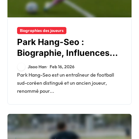
Biographies des joueurs
Park Hang-Seo :
Biographie, Influences
précoces, Histoire
Jisoo Han
Feb 16, 2026
familiale
Park Hang-Seo est un entraîneur de football
sud-coréen distingué et un ancien joueur,
renommé pour...