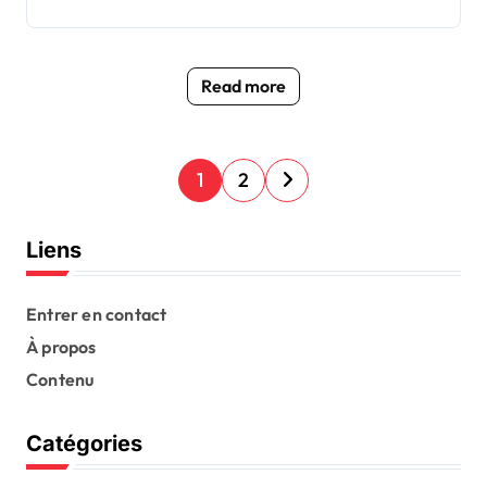
Read more
P
1
2
o
s
Liens
t
s
Entrer en contact
À propos
p
Contenu
a
g
Catégories
i