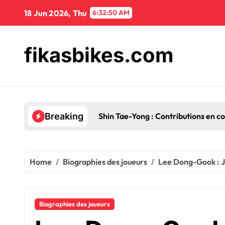
Skip
18 Jun 2026, Thu
6:32:51 AM
to
content
fikasbikes.com
Shin Tae-Yong : Contributions en c
Breaking
Home
Biographies des joueurs
Lee Dong-Gook : Je
Biographies des joueurs