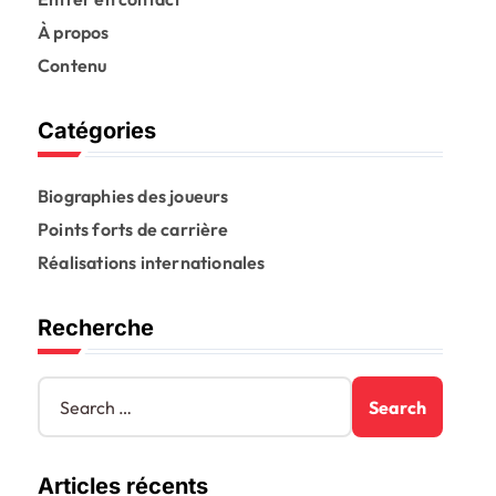
À propos
Contenu
Catégories
Biographies des joueurs
Points forts de carrière
Réalisations internationales
Recherche
S
e
a
r
Articles récents
c