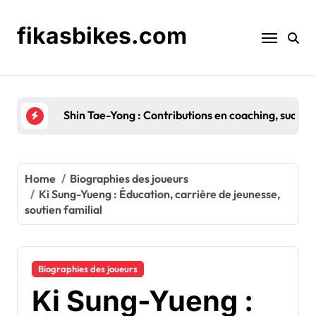
Skip
to
fikasbikes.com
content
Lee Dong-Gook : Jeunesse, Histoire familiale, Asp
Home
Biographies des joueurs
Ki Sung-Yueng : Éducation, carrière de jeunesse,
soutien familial
Biographies des joueurs
Ki Sung-Yueng :