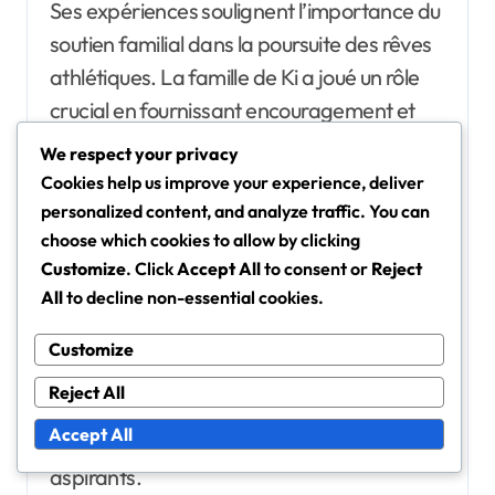
Ses expériences soulignent l’importance du
soutien familial dans la poursuite des rêves
athlétiques. La famille de Ki a joué un rôle
crucial en fournissant encouragement et
ressources, démontrant à quel point un
We respect your privacy
réseau de soutien est vital pour les jeunes
Cookies help us improve your experience, deliver
athlètes.
personalized content, and analyze traffic. You can
choose which cookies to allow by clicking
Customize
. Click
Accept All
to consent or
Reject
De plus, le parcours de Ki met en avant
All
to decline non-essential cookies.
l’importance de l’adaptabilité. Alors qu’il
passait des ligues locales au jeu
Customize
international, il a appris à ajuster ses
Reject All
compétences et son état d’esprit, une leçon
Accept All
qui résonne avec de nombreux footballeurs
aspirants.