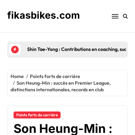
Skip
to
fikasbikes.com
content
Lee Dong-Gook : Jeunesse, Histoire familiale, Asp
Home
Points forts de carrière
Son Heung-Min : succès en Premier League,
distinctions internationales, records en club
Points forts de carrière
Son Heung-Min :