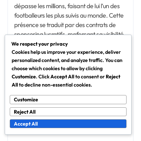
dépasse les millions, faisant de lui l’un des
footballeurs les plus suivis au monde. Cette
présence se traduit par des contrats de
sponsoring lucratifs, renforçant sa visibilité
et son attrait de marque.
We respect your privacy
Cookies help us improve your experience, deliver
personalized content, and analyze traffic. You can
Les indicateurs d’engagement des fans
choose which cookies to allow by clicking
montrent que Son attire constamment une
Customize
. Click
Accept All
to consent or
Reject
forte affluence lors des matchs et génère
All
to decline non-essential cookies.
des ventes de marchandises substantielles.
Customize
Sa popularité se reflète dans le nombre de
maillots vendus, se classant souvent parmi
Reject All
les meilleurs joueurs de la ligue.
Accept All